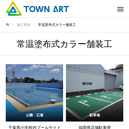
施工事例
常温塗布式カラー舗装工
ホーム
常温塗布式カラー舗装工
公園・広場
駐車場
千葉県小学校内プールサイド
福岡県店舗駐車帯